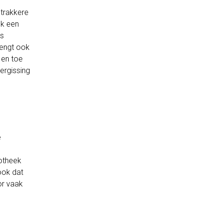
strakkere
ok een
is
rengt ook
 en toe
ergissing
e
d
potheek
ook dat
or vaak