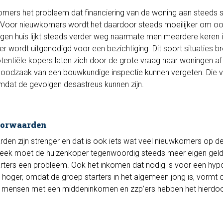
komers het probleem dat financiering van de woning aan steeds 
Voor nieuwkomers wordt het daardoor steeds moeilijker om o
eigen huis lijkt steeds verder weg naarmate men meerdere keren 
er wordt uitgenodigd voor een bezichtiging. Dit soort situaties b
otentiële kopers laten zich door de grote vraag naar woningen af
noodzaak van een bouwkundige inspectie kunnen vergeten. Die v
omdat de gevolgen desastreus kunnen zijn.
oorwaarden
rden zijn strenger en dat is ook iets wat veel nieuwkomers op d
theek moet de huizenkoper tegenwoordig steeds meer eigen gel
tarters een probleem. Ook het inkomen dat nodig is voor een hy
hoger, omdat de groep starters in het algemeen jong is, vormt 
 mensen met een middeninkomen en zzp’ers hebben het hierdo