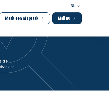
NL
Maak een afspraak
Mail nu
s die
akken dan