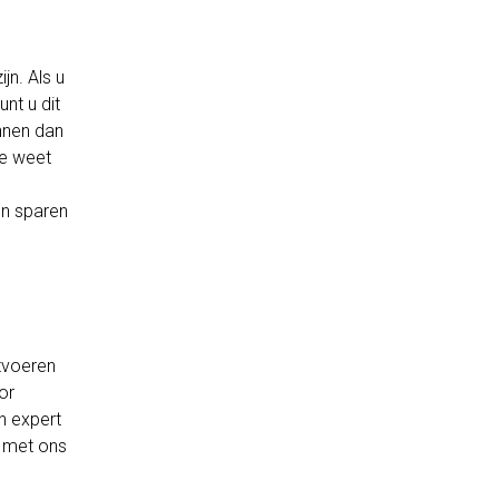
jn. Als u
nt u dit
nnen dan
ie weet
en sparen
itvoeren
or
n expert
t met ons