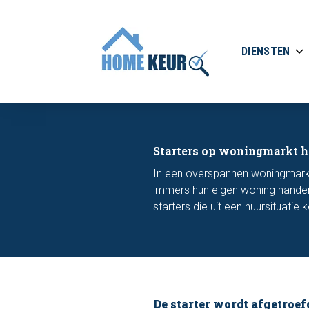
DIENSTEN
Starters op woningmarkt he
In een overspannen woningmarkt z
immers hun eigen woning handen
starters die uit een huursituatie
De starter wordt afgetroef