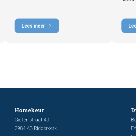
direct inzicht in de energiezuinigheid van
behore
de woning en kan een positieve invloed
gebrek
hebben op de verkoopbaarheid en
met he
waarde. In deze blog leggen we uit
Lees meer
Le
tot tie
waarom een actueel energielabel
tijdens
belangrijk is en hoe u ervoor zorgt dat uw
zichtb
woning optimaal wordt gepresenteerd
funder
aan de markt.
artike
kenmer
u een 
Homekeur
D
Gieterijstraat 40
B
2984 AB Ridderkerk
F