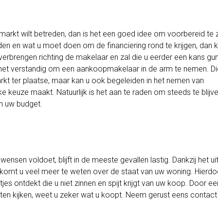
arkt wilt betreden, dan is het een goed idee om voorbereid te zi
en en wat u moet doen om de financiering rond te krijgen, dan ku
erbrengen richting de makelaar en zal die u eerder een kans gu
s het verstandig om een aankoopmakelaar in de arm te nemen. D
arkt ter plaatse, maar kan u ook begeleiden in het nemen van
jke keuze maakt. Natuurlijk is het aan te raden om steeds te blijv
n uw budget.
ensen voldoet, blijft in de meeste gevallen lastig. Dankzij het u
komt u veel meer te weten over de staat van uw woning. Hierdo
jes ontdekt die u niet zinnen en spijt krijgt van uw koop. Door ee
ten kijken, weet u zeker wat u koopt. Neem gerust eens contac