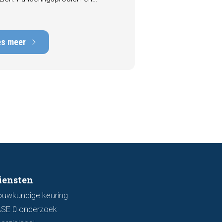
n tot de meest kostbare
en die een woning kan hebben,
rstelkosten die kunnen oplopen
es meer
nduizenden euro's. Gelukkig zijn er
 een bezichtiging vaak al signalen
aar die kunnen wijzen op
ingsschade of verzakkingen. In dit
l bespreken we zeven belangrijke
ken waarop u kunt letten voordat
bod uitbrengt.
iensten
ouwkundige keuring
ASE 0 onderzoek