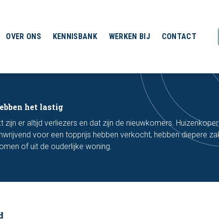
OVER ONS
KENNISBANK
WERKEN BIJ
CONTACT
bben het lastig
ijn er altijd verliezers en dat zijn de nieuwkomers. Huizenkoper
wrijvend voor een topprijs hebben verkocht, hebben diepere z
 komen of uit de ouderlijke woning.
d