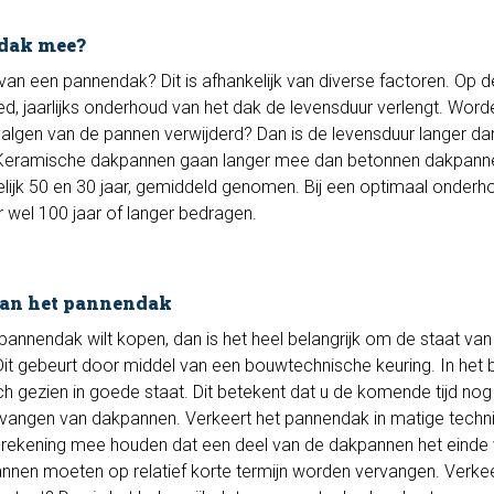
ndak mee?
van een pannendak? Dit is afhankelijk van diverse factoren. Op d
oed, jaarlijks onderhoud van het dak de levensduur verlengt. Word
n algen van de pannen verwijderd? Dan is de levensduur langer da
. Keramische dakpannen gaan langer mee dan betonnen dakpann
lijk 50 en 30 jaar, gemiddeld genomen. Bij een optimaal onderh
wel 100 jaar of langer bedragen.
 van het pannendak
nnendak wilt kopen, dan is het heel belangrijk om de staat van
 Dit gebeurt door middel van een bouwtechnische keuring. In het 
ch gezien in goede staat. Dit betekent dat u de komende tijd no
ervangen van dakpannen. Verkeert het pannendak in matige techn
l rekening mee houden dat een deel van de dakpannen het einde
nnen moeten op relatief korte termijn worden vervangen. Verkee