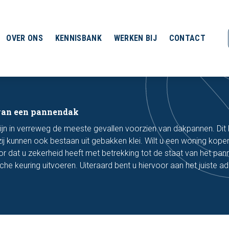
OVER ONS
KENNISBANK
WERKEN BIJ
CONTACT
van een pannendak
jn in verreweg de meeste gevallen voorzien van dakpannen. Dit
ij kunnen ook bestaan uit gebakken klei. Wilt u een woning kop
 dat u zekerheid heeft met betrekking tot de staat van het pan
he keuring uitvoeren. Uiteraard bent u hiervoor aan het juiste adr