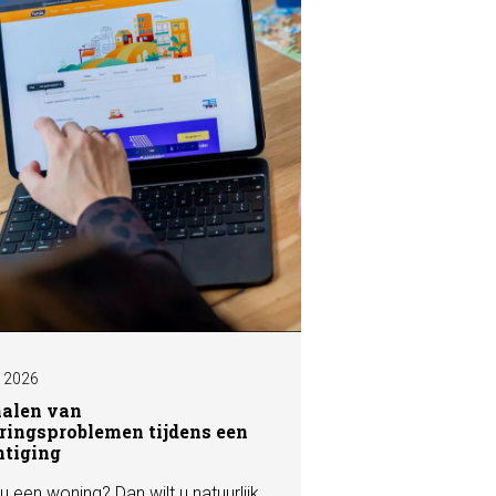
I 2026
nalen van
ringsproblemen tijdens een
htiging
u een woning? Dan wilt u natuurlijk