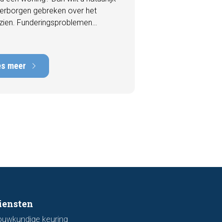
erborgen gebreken over het
zien. Funderingsproblemen
n tot de meest kostbare
en die een woning kan hebben,
rstelkosten die kunnen oplopen
es meer
nduizenden euro's. Gelukkig zijn er
 een bezichtiging vaak al signalen
aar die kunnen wijzen op
ingsschade of verzakkingen. In dit
l bespreken we zeven belangrijke
ken waarop u kunt letten voordat
bod uitbrengt.
iensten
ouwkundige keuring