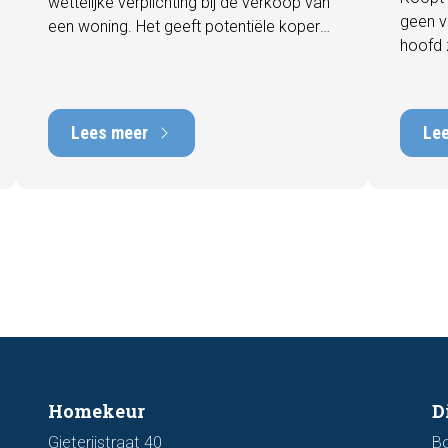
wettelijke verplichting bij de verkoop van
geen v
een woning. Het geeft potentiële kopers
hoofd 
direct inzicht in de energiezuinigheid van
behore
de woning en kan een positieve invloed
gebrek
hebben op de verkoopbaarheid en
met he
waarde. In deze blog leggen we uit
Lees meer
Le
tot tie
waarom een actueel energielabel
tijdens
belangrijk is en hoe u ervoor zorgt dat uw
zichtb
woning optimaal wordt gepresenteerd
funder
aan de markt.
artike
kenmer
u een 
Homekeur
D
Gieterijstraat 40
B