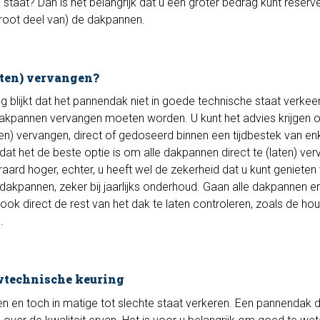
 staat? Dan is het belangrijk dat u een groter bedrag kunt reserv
groot deel van) de dakpannen.
aten) vervangen?
g blijkt dat het pannendak niet in goede technische staat verkeer
le dakpannen vervangen moeten worden. U kunt het advies krijgen
en) vervangen, direct of gedoseerd binnen een tijdbestek van en
 dat het de beste optie is om alle dakpannen direct te (laten) ve
eraard hoger, echter, u heeft wel de zekerheid dat u kunt genieten
dakpannen, zeker bij jaarlijks onderhoud. Gaan alle dakpannen e
ok direct de rest van het dak te laten controleren, zoals de ho
.
wtechnische keuring
n en toch in matige tot slechte staat verkeren. Een pannendak d