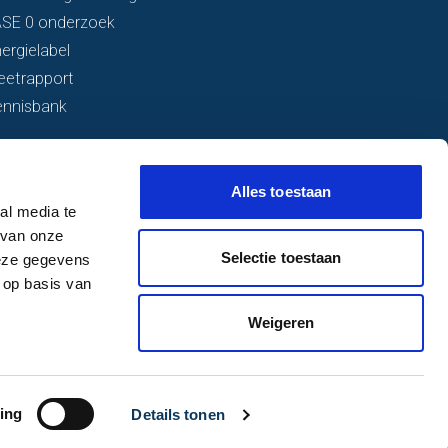
ASE 0 onderzoek
ergielabel
eetrapport
ennisbank
Alles toestaan
al media te
 van onze
Selectie toestaan
deze gegevens
 op basis van
Weigeren
ing
Details tonen
Website: