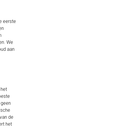
e eerste
en
n
en. We
oud aan
 het
beste
g geen
ische
 van de
rt het