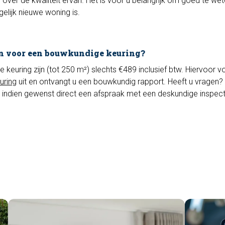
 over de kwaliteit ervan. Het is voor u belangrijk om goed te we
elijk nieuwe woning is.
n voor een bouwkundige keuring?
euring zijn (tot 250 m²) slechts €489 inclusief btw. Hiervoor vo
uring
uit en ontvangt u een bouwkundig rapport. Heeft u vragen? 
 indien gewenst direct een afspraak met een deskundige inspec