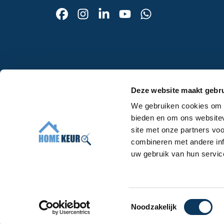
Contact
Deze website maakt gebru
Afspraak maken
We gebruiken cookies om c
Over ons
bieden en om ons websitev
Werken bij
site met onze partners vo
Algemene voorwaarden
combineren met andere inf
uw gebruik van hun servic
Voor makelaars
T
Noodzakelijk
© 2026 Homekeur
Privacy
Algemene voorwaarde
o