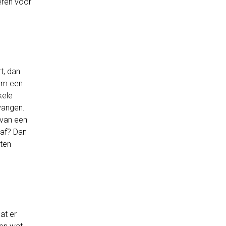
eren voor
t, dan
 om een
kele
rvangen.
 van een
raf? Dan
uten
at er