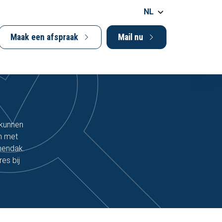
NL
Maak een afspraak
Mail nu
 kunnen
en met
nendak.
es bij