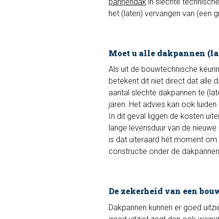
pannendak
in slechte technische
het (laten) vervangen van (een 
Moet u alle dakpannen (l
Als uit de bouwtechnische keurin
betekent dit niet direct dat al
aantal slechte dakpannen te (lat
jaren. Het advies kan ook luiden
In dit geval liggen de kosten uit
lange levensduur van de nieuwe 
is dat uiteraard hét moment om o
constructie onder de dakpannen
De zekerheid van een bou
Dakpannen kunnen er goed uitzie