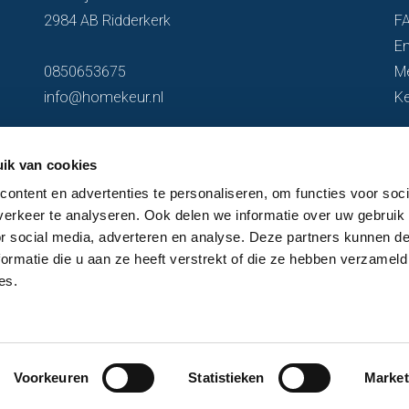
2984 AB Ridderkerk
F
En
0850653675
M
info@homekeur.nl
K
ik van cookies
ontent en advertenties te personaliseren, om functies voor soci
erkeer te analyseren. Ook delen we informatie over uw gebruik
or social media, adverteren en analyse. Deze partners kunnen 
ormatie die u aan ze heeft verstrekt of die ze hebben verzameld
es.
Voorkeuren
Statistieken
Market
n