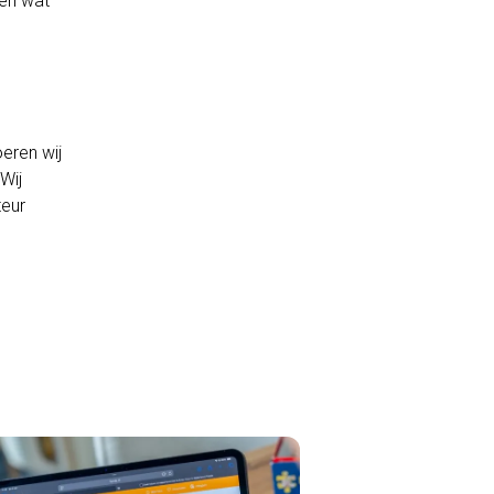
ten wat
eren wij
Wij
teur