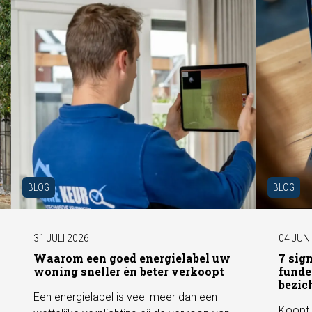
BLOG
BLOG
31 JULI 2026
04 JUN
Waarom een goed energielabel uw
7 sig
woning sneller én beter verkoopt
funde
bezic
Een energielabel is veel meer dan een
Koopt 