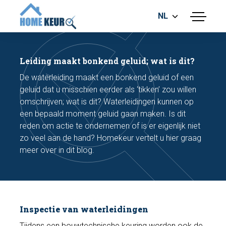
NL
menu
BOUWKUNDIGE KEURING
ENERGIELABEL
Leiding maakt bonkend geluid; wat is dit?
MEETRAPPORT
De waterleiding maakt een bonkend geluid of een
FUNDERINGSRISICO ONDERZOEK
geluid dat u misschien eerder als ‘tikken’ zou willen
omschrijven; wat is dit? Waterleidingen kunnen op
een bepaald moment geluid gaan maken. Is dit
reden om actie te ondernemen of is er eigenlijk niet
zo veel aan de hand? Homekeur vertelt u hier graag
meer over in dit blog.
Maak een afspraak
Bel nu
Inspectie van waterleidingen
Tijdens een
bouwtechnische keuring
worden ook de