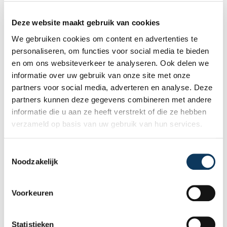
Deze website maakt gebruik van cookies
We gebruiken cookies om content en advertenties te
personaliseren, om functies voor social media te bieden
en om ons websiteverkeer te analyseren. Ook delen we
informatie over uw gebruik van onze site met onze
partners voor social media, adverteren en analyse. Deze
partners kunnen deze gegevens combineren met andere
informatie die u aan ze heeft verstrekt of die ze hebben
verzameld op basis van uw gebruik van hun services.
BLOG
T
Noodzakelijk
o
e
31 JULI 2026
s
Voorkeuren
Onafhankelijke bouwkundige
t
keuring: waarom onafhankelijkheid
e
het verschil maakt
m
Statistieken