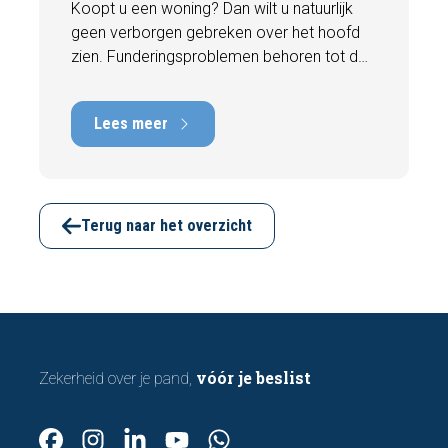
Koopt u een woning? Dan wilt u natuurlijk
geen verborgen gebreken over het hoofd
zien. Funderingsproblemen behoren tot de
meest kostbare gebreken die een woning
kan hebben, met herstelkosten die kunnen
Lees meer
oplopen tot tienduizenden euro's. Gelukkig
zijn er tijdens een bezichtiging vaak al
signalen zichtbaar die kunnen wijzen op
funderingsschade of verzakkingen. In dit
artikel bespreken we zeven belangrijke
Terug naar het overzicht
kenmerken waarop u kunt letten voordat u
een bod uitbrengt.
vóór je beslist
Zekerheid over je pand,