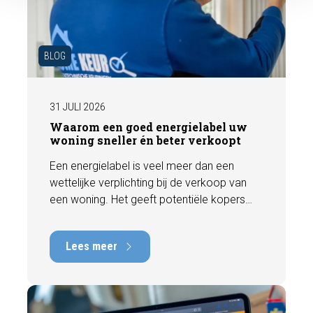
BLOG
31 JULI 2026
Waarom een goed energielabel uw
woning sneller én beter verkoopt
Een energielabel is veel meer dan een
wettelijke verplichting bij de verkoop van
een woning. Het geeft potentiële kopers
direct inzicht in de energiezuinigheid van de
woning en kan een positieve invloed
Lees meer
hebben op de verkoopbaarheid en waarde.
In deze blog leggen we uit waarom een
actueel energielabel belangrijk is en hoe u
ervoor zorgt dat uw woning optimaal wordt