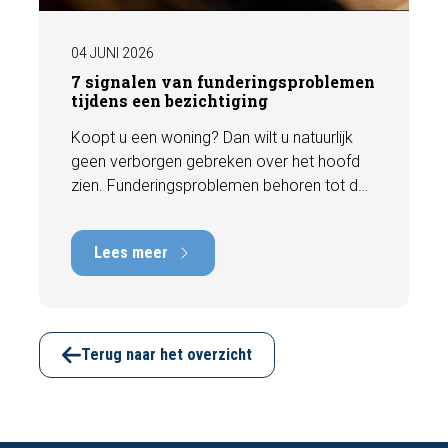
04 JUNI 2026
7 signalen van funderingsproblemen
tijdens een bezichtiging
Koopt u een woning? Dan wilt u natuurlijk
geen verborgen gebreken over het hoofd
zien. Funderingsproblemen behoren tot de
meest kostbare gebreken die een woning
kan hebben, met herstelkosten die kunnen
Lees meer
oplopen tot tienduizenden euro's. Gelukkig
zijn er tijdens een bezichtiging vaak al
signalen zichtbaar die kunnen wijzen op
funderingsschade of verzakkingen. In dit
artikel bespreken we zeven belangrijke
Terug naar het overzicht
kenmerken waarop u kunt letten voordat u
een bod uitbrengt.