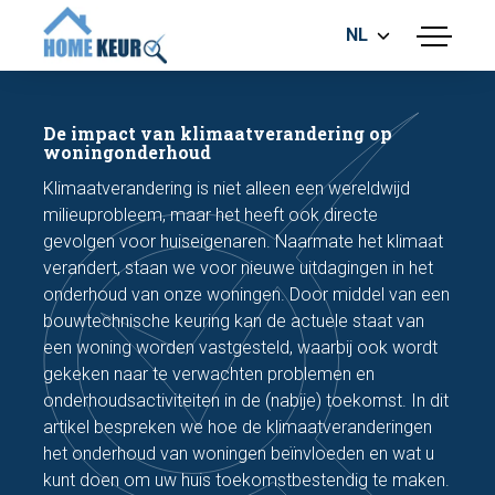
NL
menu
BOUWKUNDIGE KEURING
ENERGIELABEL
De impact van klimaatverandering op
MEETRAPPORT
woningonderhoud
FUNDERINGSRISICO ONDERZOEK
Klimaatverandering is niet alleen een wereldwijd
milieuprobleem, maar het heeft ook directe
gevolgen voor huiseigenaren. Naarmate het klimaat
verandert, staan we voor nieuwe uitdagingen in het
onderhoud van onze woningen. Door middel van een
bouwtechnische keuring kan de actuele staat van
een woning worden vastgesteld, waarbij ook wordt
Maak een afspraak
gekeken naar te verwachten problemen en
onderhoudsactiviteiten in de (nabije) toekomst. In dit
artikel bespreken we hoe de klimaatveranderingen
Bel nu
het onderhoud van woningen beïnvloeden en wat u
kunt doen om uw huis toekomstbestendig te maken.