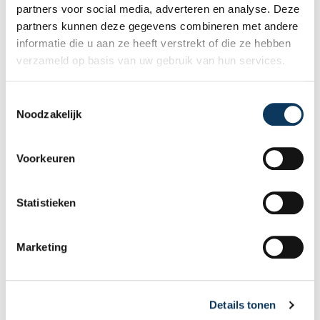
partners voor social media, adverteren en analyse. Deze
partners kunnen deze gegevens combineren met andere
Recente artikelen
informatie die u aan ze heeft verstrekt of die ze hebben
verzameld op basis van uw gebruik van hun services.
T
Noodzakelijk
o
e
s
Voorkeuren
t
e
m
Statistieken
m
i
Marketing
n
g
s
BLOG
Details tonen
s