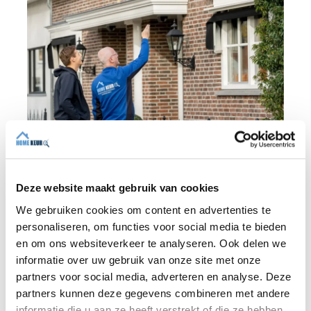
Deze website maakt gebruik van cookies
BLOG
We gebruiken cookies om content en advertenties te
personaliseren, om functies voor social media te bieden
en om ons websiteverkeer te analyseren. Ook delen we
31 JULI 2026
informatie over uw gebruik van onze site met onze
Onafhankelijke bouwkundige
partners voor social media, adverteren en analyse. Deze
keuring: waarom onafhankelijkheid
partners kunnen deze gegevens combineren met andere
het verschil maakt
informatie die u aan ze heeft verstrekt of die ze hebben