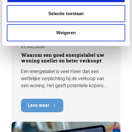
c
t
Selectie toestaan
i
e
BLOG
Weigeren
31 JULI 2026
Waarom een goed energielabel uw
woning sneller én beter verkoopt
Een energielabel is veel meer dan een
wettelijke verplichting bij de verkoop van
een woning. Het geeft potentiële kopers
direct inzicht in de energiezuinigheid van de
woning en kan een positieve invloed
Lees meer
hebben op de verkoopbaarheid en waarde.
In deze blog leggen we uit waarom een
actueel energielabel belangrijk is en hoe u
ervoor zorgt dat uw woning optimaal wordt