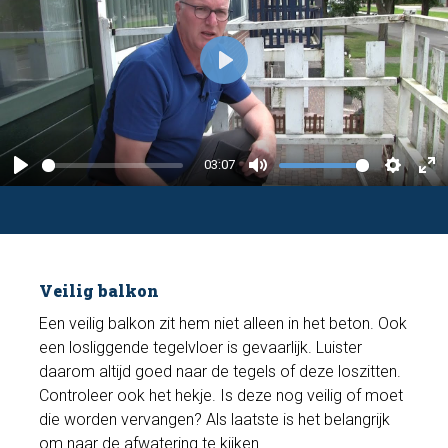
P
l
a
y
03:07
P
M
S
E
l
u
e
n
a
t
t
t
y
e
t
e
Veilig balkon
i
r
n
f
Een veilig balkon zit hem niet alleen in het beton. Ook
een losliggende tegelvloer is gevaarlijk. Luister
g
u
daarom altijd goed naar de tegels of deze loszitten.
s
l
Controleer ook het hekje. Is deze nog veilig of moet
l
die worden vervangen? Als laatste is het belangrijk
s
om naar de afwatering te kijken.