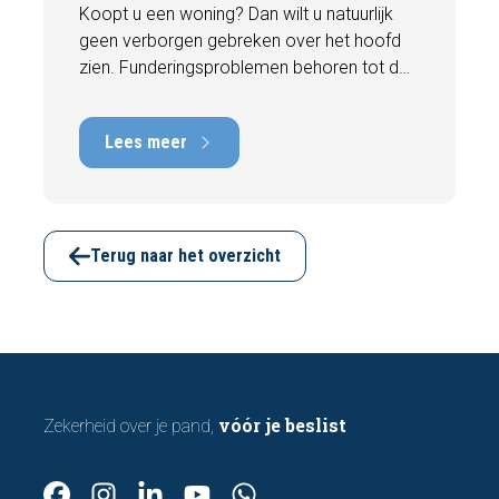
Koopt u een woning? Dan wilt u natuurlijk
geen verborgen gebreken over het hoofd
zien. Funderingsproblemen behoren tot de
meest kostbare gebreken die een woning
kan hebben, met herstelkosten die kunnen
Lees meer
oplopen tot tienduizenden euro's. Gelukkig
zijn er tijdens een bezichtiging vaak al
signalen zichtbaar die kunnen wijzen op
funderingsschade of verzakkingen. In dit
artikel bespreken we zeven belangrijke
Terug naar het overzicht
kenmerken waarop u kunt letten voordat u
een bod uitbrengt.
vóór je beslist
Zekerheid over je pand,