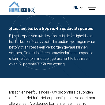
NL
menu
BOUWKUNDIGE KEURING
ENERGIELABEL
Huis met balkon kopen: 4 aandachtspunten
MEETRAPPORT
Bij het kopen van uw droomhuis is de veiligheid van
FUNDERINGSRISICO ONDERZOEK
het balkon cruciaal, vooral bij oudere woningen waar
betonrot en roest een verborgen gevaar kunnen
vormen. Ontdek hoe een bouwtechnische inspectie
u kan helpen om met een gerust hart te beslissen
over uw potentiële nieuwe woning.
Maak een afspraak
Misschien heeft u eindelijk uw droomhuis gevonden
Bel nu
op Funda. Het huis ziet er prachtig uit en voldoet aan
alle wensen. Voldoende kamers en een heerlijk