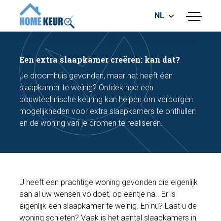
NL
menu
BOUWKUNDIGE KEURING
ENERGIELABEL
Een extra slaapkamer creëren: kan dat?
MEETRAPPORT
Je droomhuis gevonden, maar het heeft één
FUNDERINGSRISICO ONDERZOEK
slaapkamer te weinig? Ontdek hoe een
bouwtechnische keuring kan helpen om verborgen
mogelijkheden voor extra slaapkamers te onthullen
en de woning van je dromen te realiseren.
Maak een afspraak
U heeft een prachtige woning gevonden die eigenlijk
aan al uw wensen voldoet, op eentje na.. Er is
Bel nu
eigenlijk een slaapkamer te weinig. En nu? Laat u de
woning schieten? Vaak is het aantal slaapkamers in