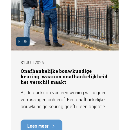
BLOG
31 JULI 2026
Onafhankelijke bouwkundige
keuring: waarom onafhankelijkheid
het verschil maakt
Bij de aankoop van een woning wilt u geen
verrassingen achteraf. Een onafhankelijke
bouwkundige keuring geeft u een objectief
beeld van de technische staat van de
woning, inclusief eventuele gebreken,
Lees meer
onderhoudspunten en te verwachten