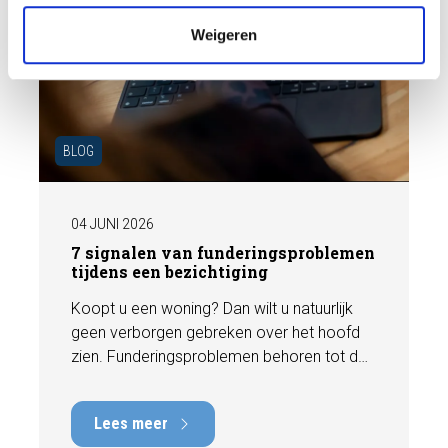
e
Weigeren
BLOG
04 JUNI 2026
7 signalen van funderingsproblemen
tijdens een bezichtiging
Koopt u een woning? Dan wilt u natuurlijk
geen verborgen gebreken over het hoofd
zien. Funderingsproblemen behoren tot de
meest kostbare gebreken die een woning
kan hebben, met herstelkosten die kunnen
Lees meer
oplopen tot tienduizenden euro's. Gelukkig