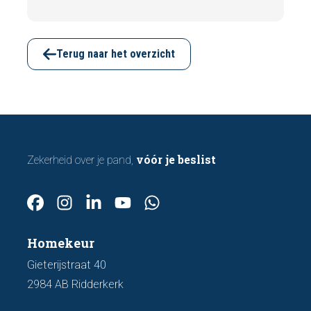
zijn er tijdens een bezichtiging vaak al
signalen zichtbaar die kunnen wijzen op
funderingsschade of verzakkingen. In dit
artikel bespreken we zeven belangrijke
Terug naar het overzicht
kenmerken waarop u kunt letten voordat u
een bod uitbrengt.
vóór je beslist
Zekerheid over je pand,
Homekeur
Gieterijstraat 40
2984 AB Ridderkerk