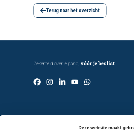
zo belangrijk is en hoe een deskundige
bouwkundige inspectie u helpt om met
Terug naar het overzicht
vertrouwen een woning te kopen of te
verkopen.
vóór je beslist
Zekerheid over je pand,
Contact
Deze website maakt gebru
Afspraak maken