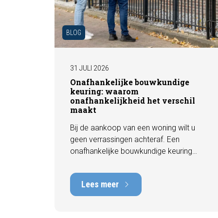
BLOG
31 JULI 2026
Onafhankelijke bouwkundige
keuring: waarom
onafhankelijkheid het verschil
maakt
Bij de aankoop van een woning wilt u
geen verrassingen achteraf. Een
onafhankelijke bouwkundige keuring
geeft u een objectief beeld van de
technische staat van de woning, inclusief
Lees meer
eventuele gebreken, onderhoudspunten
en te verwachten herstelkosten. In deze
blog leest u waarom onafhankelijkheid