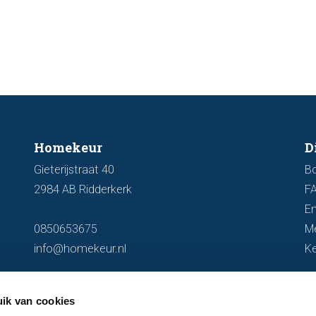
funder
aan de markt.
artike
kenmer
u een 
Homekeur
D
Gieterijstraat 40
B
2984 AB Ridderkerk
F
En
0850653675
M
info@homekeur.nl
K
ik van cookies