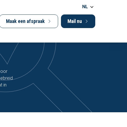
NL
Maak een afspraak
Mail nu
voor
gebreid
t in