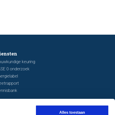
ingsschade of verzakkingen. In dit
l bespreken we zeven belangrijke
ken waarop u kunt letten voordat
bod uitbrengt.
iensten
ouwkundige keuring
ASE 0 onderzoek
ergielabel
eetrapport
ennisbank
Alles toestaan