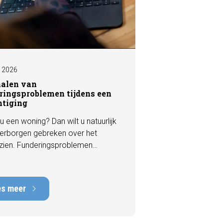
I 2026
nalen van
ringsproblemen tijdens een
htiging
u een woning? Dan wilt u natuurlijk
erborgen gebreken over het
zien. Funderingsproblemen
n tot de meest kostbare
en die een woning kan hebben,
rstelkosten die kunnen oplopen
es meer
nduizenden euro's. Gelukkig zijn er
 een bezichtiging vaak al signalen
aar die kunnen wijzen op