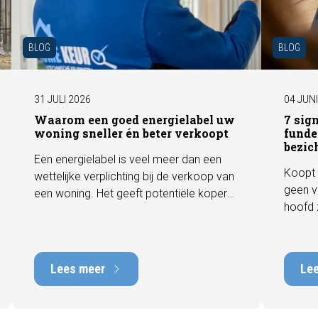
BLOG
BLOG
31 JULI 2026
04 JUN
Waarom een goed energielabel uw
7 sig
woning sneller én beter verkoopt
funde
bezic
Een energielabel is veel meer dan een
Koopt 
wettelijke verplichting bij de verkoop van
geen v
een woning. Het geeft potentiële kopers
hoofd 
direct inzicht in de energiezuinigheid van
behore
de woning en kan een positieve invloed
gebrek
hebben op de verkoopbaarheid en
met he
waarde. In deze blog leggen we uit
Lees meer
Le
tot tie
waarom een actueel energielabel
tijdens
belangrijk is en hoe u ervoor zorgt dat uw
zichtb
woning optimaal wordt gepresenteerd