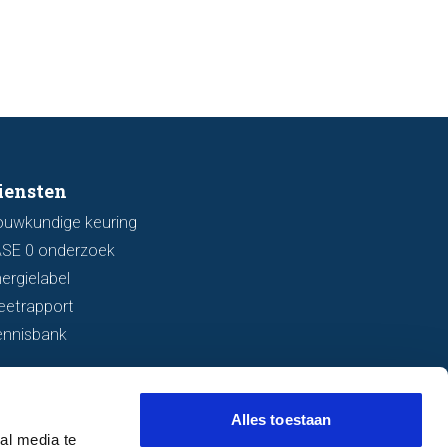
l bespreken we zeven belangrijke
ken waarop u kunt letten voordat
bod uitbrengt.
iensten
ouwkundige keuring
ASE 0 onderzoek
ergielabel
eetrapport
ennisbank
Alles toestaan
al media te