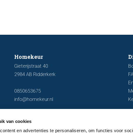
artike
kenmer
u een 
Homekeur
D
Gieterijstraat 40
B
2984 AB Ridderkerk
F
En
0850653675
M
info@homekeur.nl
K
ik van cookies
ontent en advertenties te personaliseren, om functies voor soci