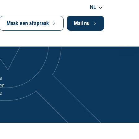
NL
Maak een afspraak
Mail nu
je
een
je