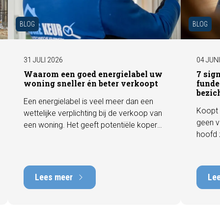
BLOG
BLOG
31 JULI 2026
04 JUN
Waarom een goed energielabel uw
7 sig
woning sneller én beter verkoopt
funde
bezic
Een energielabel is veel meer dan een
Koopt 
wettelijke verplichting bij de verkoop van
geen v
een woning. Het geeft potentiële kopers
hoofd 
direct inzicht in de energiezuinigheid van
behore
de woning en kan een positieve invloed
gebrek
hebben op de verkoopbaarheid en
met he
waarde. In deze blog leggen we uit
Lees meer
Le
tot tie
waarom een actueel energielabel
tijdens
belangrijk is en hoe u ervoor zorgt dat uw
zichtb
woning optimaal wordt gepresenteerd
funder
aan de markt.