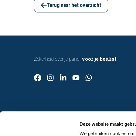
bouwkundige inspectie u helpt om met
Terug naar het overzicht
vertrouwen een woning te kopen of te
verkopen.
vóór je beslist
Zekerheid over je pand,
Contact
Deze website maakt gebru
Afspraak maken
We gebruiken cookies om c