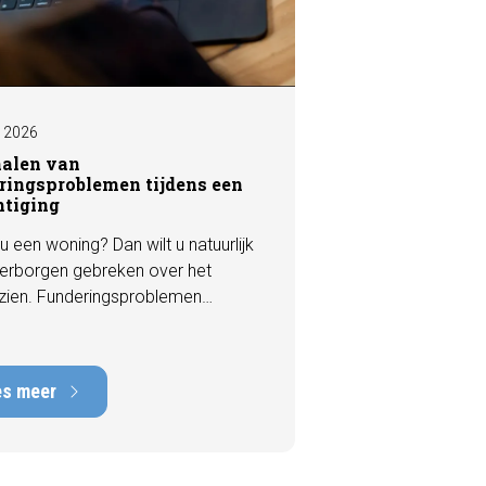
I 2026
nalen van
ringsproblemen tijdens een
htiging
u een woning? Dan wilt u natuurlijk
erborgen gebreken over het
zien. Funderingsproblemen
n tot de meest kostbare
en die een woning kan hebben,
rstelkosten die kunnen oplopen
es meer
nduizenden euro's. Gelukkig zijn er
 een bezichtiging vaak al signalen
aar die kunnen wijzen op
ingsschade of verzakkingen. In dit