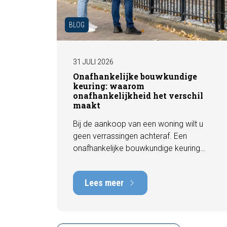
BLOG
31 JULI 2026
Onafhankelijke bouwkundige
keuring: waarom
onafhankelijkheid het verschil
maakt
Bij de aankoop van een woning wilt u
geen verrassingen achteraf. Een
onafhankelijke bouwkundige keuring
geeft u een objectief beeld van de
technische staat van de woning, inclusief
Lees meer
eventuele gebreken, onderhoudspunten
en te verwachten herstelkosten. In deze
blog leest u waarom onafhankelijkheid
zo belangrijk is en hoe een deskundige