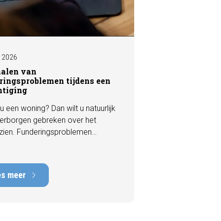
I 2026
nalen van
ringsproblemen tijdens een
htiging
u een woning? Dan wilt u natuurlijk
erborgen gebreken over het
zien. Funderingsproblemen
n tot de meest kostbare
en die een woning kan hebben,
rstelkosten die kunnen oplopen
es meer
nduizenden euro's. Gelukkig zijn er
 een bezichtiging vaak al signalen
aar die kunnen wijzen op
ingsschade of verzakkingen. In dit