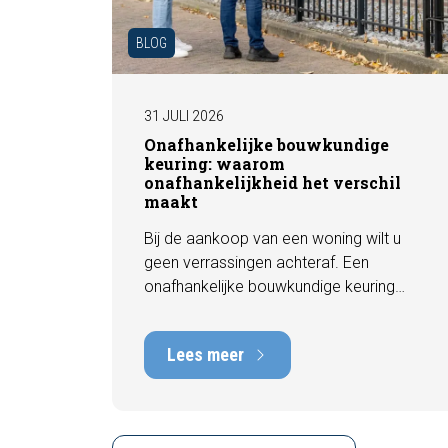
BLOG
31 JULI 2026
Onafhankelijke bouwkundige
keuring: waarom
onafhankelijkheid het verschil
maakt
Bij de aankoop van een woning wilt u
geen verrassingen achteraf. Een
onafhankelijke bouwkundige keuring
geeft u een objectief beeld van de
technische staat van de woning, inclusief
Lees meer
eventuele gebreken, onderhoudspunten
en te verwachten herstelkosten. In deze
blog leest u waarom onafhankelijkheid
zo belangrijk is en hoe een deskundige