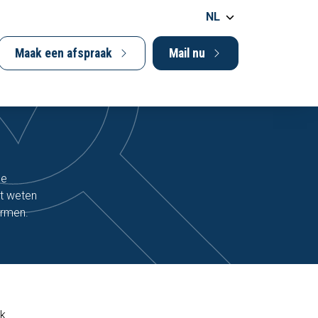
NL
Maak een afspraak
Mail nu
ge
et weten
ermen.
jk