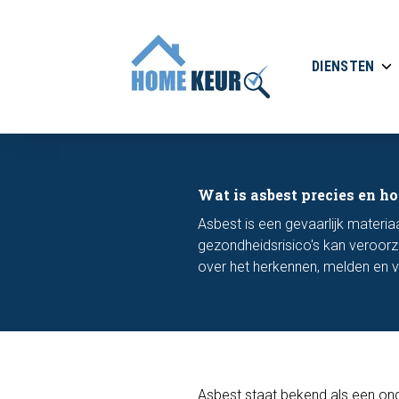
DIENSTEN
Wat is asbest precies en ho
Asbest is een gevaarlijk materia
gezondheidsrisico's kan veroorza
over het herkennen, melden en v
Asbest staat bekend als een on