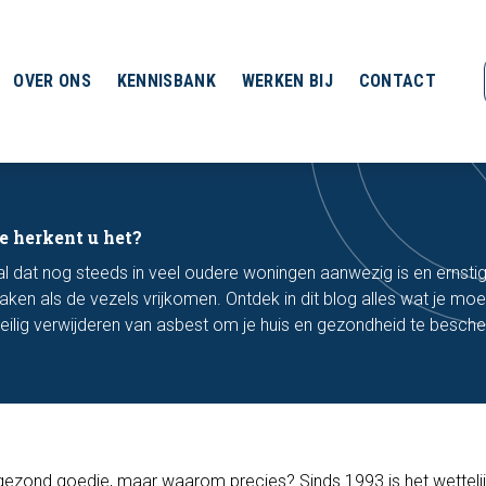
OVER ONS
KENNISBANK
WERKEN BIJ
CONTACT
e herkent u het?
al dat nog steeds in veel oudere woningen aanwezig is en ernsti
ken als de vezels vrijkomen. Ontdek in dit blog alles wat je mo
eilig verwijderen van asbest om je huis en gezondheid te besch
gezond goedje, maar waarom precies? Sinds 1993 is het wetteli