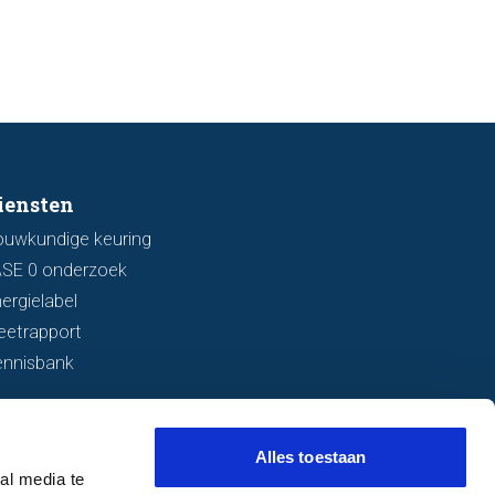
l bespreken we zeven belangrijke
ken waarop u kunt letten voordat
bod uitbrengt.
iensten
ouwkundige keuring
ASE 0 onderzoek
ergielabel
eetrapport
ennisbank
Alles toestaan
al media te