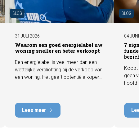
BLOG
BLOG
31 JULI 2026
04 JUN
Waarom een goed energielabel uw
7 sig
woning sneller én beter verkoopt
funde
bezic
Een energielabel is veel meer dan een
Koopt 
wettelijke verplichting bij de verkoop van
geen v
een woning. Het geeft potentiële kopers
hoofd 
direct inzicht in de energiezuinigheid van
behore
de woning en kan een positieve invloed
gebrek
hebben op de verkoopbaarheid en
met he
waarde. In deze blog leggen we uit
Lees meer
Le
tot tie
waarom een actueel energielabel
tijdens
belangrijk is en hoe u ervoor zorgt dat uw
zichtb
woning optimaal wordt gepresenteerd
funder
aan de markt.