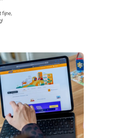
fijne,
g!