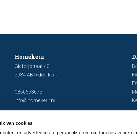
artike
kenmer
u een 
Homekeur
D
Gieterijstraat 40
B
2984 AB Ridderkerk
F
En
0850653675
M
info@homekeur.nl
K
ik van cookies
ontent en advertenties te personaliseren, om functies voor soci