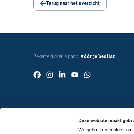
bouwkundige inspectie u helpt om met
Terug naar het overzicht
vertrouwen een woning te kopen of te
verkopen.
vóór je beslist
Zekerheid over je pand,
Contact
Deze website maakt gebru
Afspraak maken
We gebruiken cookies om c