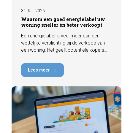
31 JULI 2026
Waarom een goed energielabel uw
woning sneller én beter verkoopt
Een energielabel is veel meer dan een
wettelijke verplichting bij de verkoop van
een woning. Het geeft potentiële kopers
direct inzicht in de energiezuinigheid van de
woning en kan een positieve invloed
Lees meer
hebben op de verkoopbaarheid en waarde.
In deze blog leggen we uit waarom een
actueel energielabel belangrijk is en hoe u
ervoor zorgt dat uw woning optimaal wordt
gepresenteerd aan de markt.