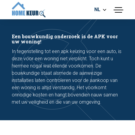
NL
menu
BOUWKUNDIGE KEURING
ENERGIELABEL
Een bouwkundig onderzoek is de APK voor
MEETRAPPORT
uw woning!
FUNDERINGSRISICO ONDERZOEK
In tegenstelling tot een apk keuring voor een auto, is
deze voor een woning niet verplicht. Toch kunt u
hiermee nogal wat ellende voorkomen. De
bouwkundige staat alsmede de aanwezige
installaties laten controleren voor de aankoop van
een woning is altijd verstandig. Het voorkomt
onnodige kosten en hangt bovendien nauw samen
Maak een afspraak
met uw veiligheid en die van uw omgeving.
Bel nu