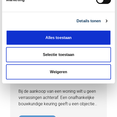
n
g
s
Details tonen
s
e
l
Alles toestaan
e
BLOG
c
t
Selectie toestaan
i
31 JULI 2026
e
Onafhankelijke bouwkundige
Weigeren
keuring: waarom onafhankelijkheid
het verschil maakt
Bij de aankoop van een woning wilt u geen
verrassingen achteraf. Een onafhankelijke
bouwkundige keuring geeft u een objectief
beeld van de technische staat van de
woning, inclusief eventuele gebreken,