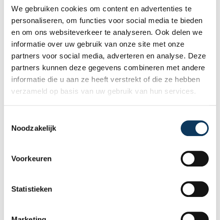
wij een uitgebreide
bouwkundige keuring
uit en
We gebruiken cookies om content en advertenties te
ontvangt u een bouwkundig rapport. Heeft u vragen?
personaliseren, om functies voor social media te bieden
Wij helpen u graag verder en kunnen indien gewenst
en om ons websiteverkeer te analyseren. Ook delen we
direct een afspraak met een deskundige inspecteur
informatie over uw gebruik van onze site met onze
inplannen!
partners voor social media, adverteren en analyse. Deze
partners kunnen deze gegevens combineren met andere
informatie die u aan ze heeft verstrekt of die ze hebben
Maak een afspraak
verzameld op basis van uw gebruik van hun services.
T
Recente artikelen
Noodzakelijk
o
e
s
Voorkeuren
t
e
m
Statistieken
m
i
Marketing