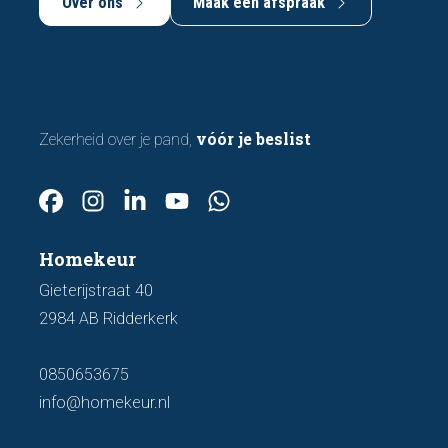
Over ons
Maak een afspraak
vóór je beslist
Zekerheid over je pand,
Homekeur
Gieterijstraat 40
2984 AB Ridderkerk
0850653675
info@homekeur.nl