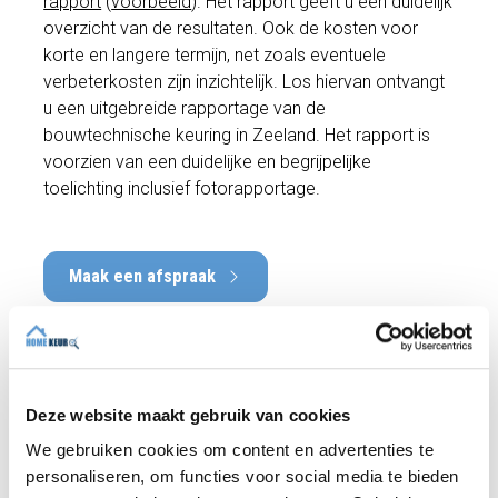
rapport
(
voorbeeld
). Het rapport geeft u een duidelijk
overzicht van de resultaten. Ook de kosten voor
korte en langere termijn, net zoals eventuele
verbeterkosten zijn inzichtelijk. Los hiervan ontvangt
u een uitgebreide rapportage van de
bouwtechnische keuring in Zeeland. Het rapport is
voorzien van een duidelijke en begrijpelijke
toelichting inclusief fotorapportage.
Maak een afspraak
Deze website maakt gebruik van cookies
Recente reviews
We gebruiken cookies om content en advertenties te
Onze klanten waarderen vooral onze helderheid,
personaliseren, om functies voor social media te bieden
snelheid en deskundigheid. Dit zeggen zij over ons