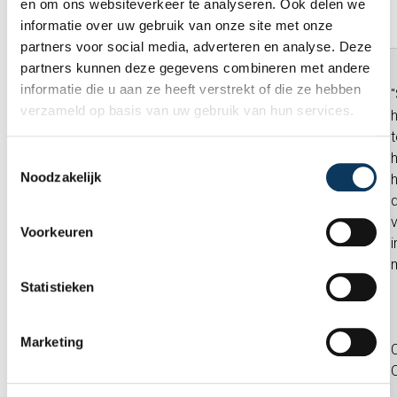
en om ons websiteverkeer te analyseren. Ook delen we
werk:
informatie over uw gebruik van onze site met onze
partners voor social media, adverteren en analyse. Deze
partners kunnen deze gegevens combineren met andere
informatie die u aan ze heeft verstrekt of die ze hebben
"Erg vriendelijke keurmeester, die
verzameld op basis van uw gebruik van hun services.
alle tijd nam voor de keuring en
h
daarbij ook nauwkeurig alles
t
vastlegde. Daarnaast was er ook
T
Noodzakelijk
ruimte voor vragen/uitleg indien
o
gevraagd. Zeer prettig en zeker een
e
aanrader."
s
Voorkeuren
i
t
e
m
Statistieken
m
i
Marketing
Brian Wouterse
C
n
November 2025
g
s