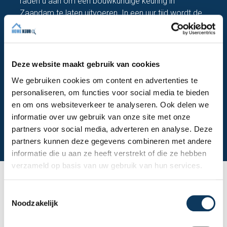
raden u aan om een bouwkundige keuring in
Zaandam te laten uitvoeren. In een uur tijd wordt de
hele woning geïnspecteerd en worden eventueel
aanwezige verborgen gebreken aan het licht
gebracht. Zo heeft u meer zekerheid over de staat
van de woning die u wilt kopen.
Deze website maakt gebruik van cookies
We gebruiken cookies om content en advertenties te
personaliseren, om functies voor social media te bieden
Maak een afspraak
en om ons websiteverkeer te analyseren. Ook delen we
informatie over uw gebruik van onze site met onze
Bekijk bouwkundige keuring
partners voor social media, adverteren en analyse. Deze
partners kunnen deze gegevens combineren met andere
informatie die u aan ze heeft verstrekt of die ze hebben
verzameld op basis van uw gebruik van hun services.
Recente reviews
T
Noodzakelijk
o
Onze klanten waarderen vooral onze helderheid,
e
snelheid en deskundigheid. Dit zeggen zij over ons