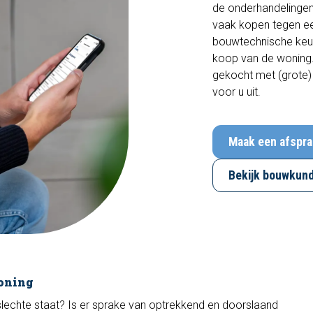
de onderhandelingen
vaak kopen tegen een
bouwtechnische keur
koop van de woning. 
gekocht met (grote)
voor u uit.
Maak een afspra
Bekijk bouwkund
oning
slechte staat? Is er sprake van optrekkend en doorslaand