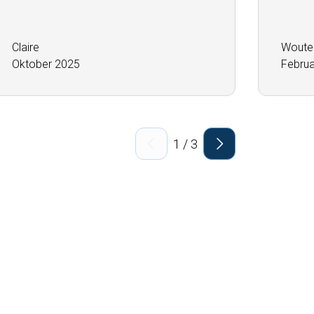
Claire
Woute
Oktober 2025
Februa
1
/
3