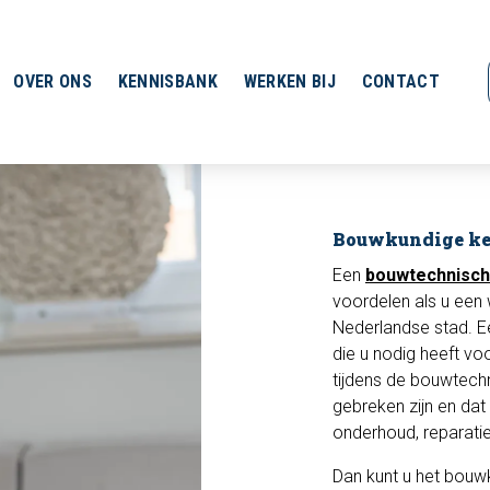
OVER ONS
KENNISBANK
WERKEN BIJ
CONTACT
Bouwkundige ke
Een
bouwtechnisch
voordelen als u een 
Nederlandse stad. E
die u nodig heeft vo
tijdens de bouwtechn
gebreken zijn en dat
onderhoud, reparati
Dan kunt u het bouwk