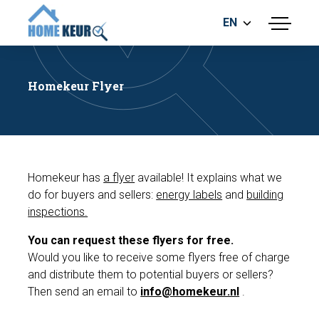
EN
menu
BUILDING INSPECTION
ENERGY LABEL
Homekeur Flyer
MEASUREMENT REPORT
FOUNDATION RISK ASSESMENT
Homekeur has
a flyer
available! It explains what we
do for buyers and sellers:
energy labels
and
building
inspections.
Make an appointment
You can request these flyers for free.
Would you like to receive some flyers free of charge
and distribute them to potential buyers or sellers?
Then send an email to
info@homekeur.nl
.