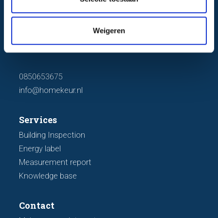
i
e
Homekeur
Weigeren
Gieterijstraat 40
2984 AB Ridderkerk
0850653675
info@homekeur.nl
Services
Building Inspection
Energy label
Measurement report
Knowledge base
Contact