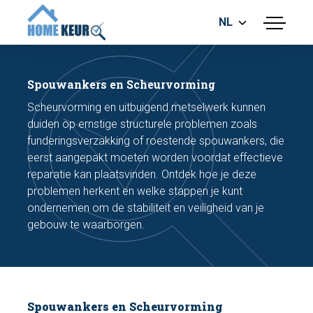
NL
menu
BOUWKUNDIGE KEURING
ENERGIELABEL
Spouwankers en Scheurvorming
MEETRAPPORT
Scheurvorming en uitbuigend metselwerk kunnen
FUNDERINGSRISICO ONDERZOEK
duiden op ernstige structurele problemen zoals
funderingsverzakking of roestende spouwankers, die
eerst aangepakt moeten worden voordat effectieve
reparatie kan plaatsvinden. Ontdek hoe je deze
problemen herkent en welke stappen je kunt
ondernemen om de stabiliteit en veiligheid van je
gebouw te waarborgen.
Maak een afspraak
Bel nu
Spouwankers en Scheurvorming