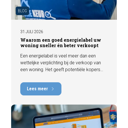
BLOG
31 JULI 2026
Waarom een goed energielabel uw
woning sneller én beter verkoopt
Een energielabel is veel meer dan een
wettelijke verplichting bij de verkoop van
een woning. Het geeft potentiële kopers
direct inzicht in de energiezuinigheid van de
woning en kan een positieve invloed
Lees meer
hebben op de verkoopbaarheid en waarde.
In deze blog leggen we uit waarom een
actueel energielabel belangrijk is en hoe u
ervoor zorgt dat uw woning optimaal wordt
gepresenteerd aan de markt.