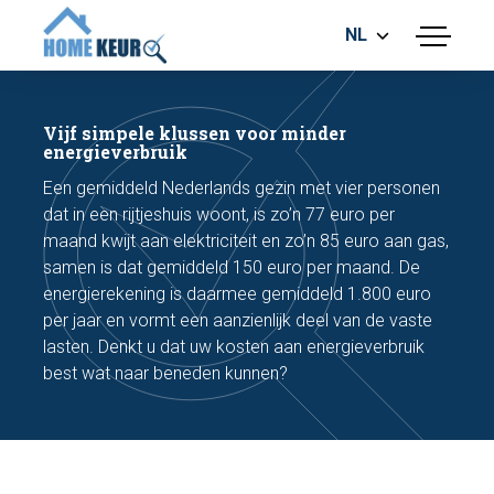
NL
menu
BOUWKUNDIGE KEURING
ENERGIELABEL
Vijf simpele klussen voor minder
MEETRAPPORT
energieverbruik
FUNDERINGSRISICO ONDERZOEK
Een gemiddeld Nederlands gezin met vier personen
dat in een rijtjeshuis woont, is zo’n 77 euro per
maand kwijt aan elektriciteit en zo’n 85 euro aan gas,
samen is dat gemiddeld 150 euro per maand. De
energierekening is daarmee gemiddeld 1.800 euro
per jaar en vormt een aanzienlijk deel van de vaste
lasten. Denkt u dat uw kosten aan energieverbruik
Maak een afspraak
best wat naar beneden kunnen?
Bel nu