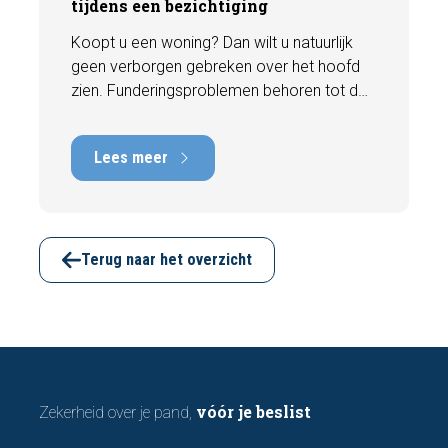
tijdens een bezichtiging
Koopt u een woning? Dan wilt u natuurlijk
geen verborgen gebreken over het hoofd
zien. Funderingsproblemen behoren tot de
meest kostbare gebreken die een woning
kan hebben, met herstelkosten die kunnen
Lees meer
oplopen tot tienduizenden euro's. Gelukkig
zijn er tijdens een bezichtiging vaak al
signalen zichtbaar die kunnen wijzen op
funderingsschade of verzakkingen. In dit
artikel bespreken we zeven belangrijke
Terug naar het overzicht
kenmerken waarop u kunt letten voordat u
een bod uitbrengt.
vóór je beslist
Zekerheid over je pand,