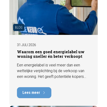
BLOG
31 JULI 2026
Waarom een goed energielabel uw
woning sneller én beter verkoopt
Een energielabel is veel meer dan een
wettelijke verplichting bij de verkoop van
een woning. Het geeft potentiële kopers
direct inzicht in de energiezuinigheid van de
woning en kan een positieve invloed
Lees meer
hebben op de verkoopbaarheid en waarde.
In deze blog leggen we uit waarom een
actueel energielabel belangrijk is en hoe u