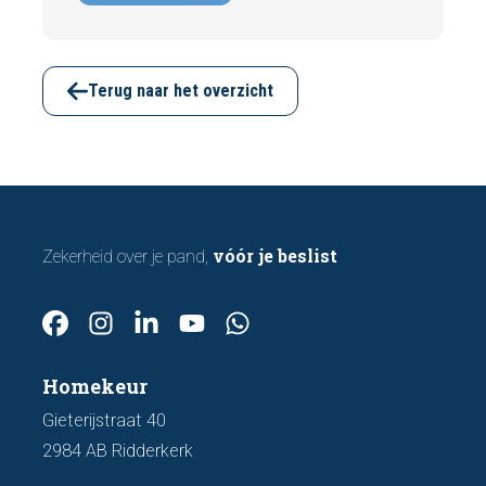
zijn er tijdens een bezichtiging vaak al
signalen zichtbaar die kunnen wijzen op
funderingsschade of verzakkingen. In dit
artikel bespreken we zeven belangrijke
Terug naar het overzicht
kenmerken waarop u kunt letten voordat u
een bod uitbrengt.
vóór je beslist
Zekerheid over je pand,
Homekeur
Gieterijstraat 40
2984 AB Ridderkerk