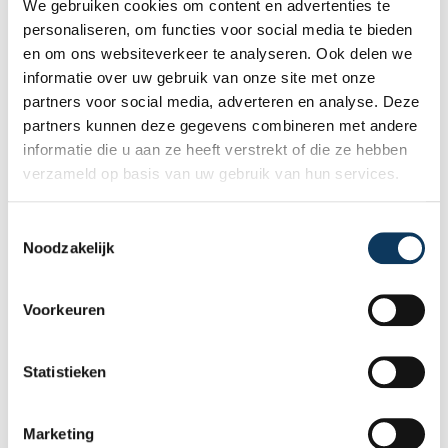
We gebruiken cookies om content en advertenties te
personaliseren, om functies voor social media te bieden
en om ons websiteverkeer te analyseren. Ook delen we
informatie over uw gebruik van onze site met onze
partners voor social media, adverteren en analyse. Deze
partners kunnen deze gegevens combineren met andere
BLOG
informatie die u aan ze heeft verstrekt of die ze hebben
verzameld op basis van uw gebruik van hun services.
31 JULI 2026
T
Noodzakelijk
Onafhankelijke bouwkundige
o
keuring: waarom onafhankelijkheid
e
het verschil maakt
s
Voorkeuren
t
Bij de aankoop van een woning wilt u geen
e
verrassingen achteraf. Een onafhankelijke
m
Statistieken
bouwkundige keuring geeft u een objectief
m
beeld van de technische staat van de
i
woning, inclusief eventuele gebreken,
Marketing
Lees meer
n
onderhoudspunten en te verwachten