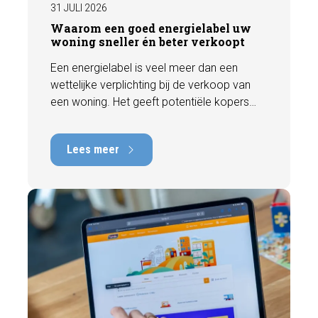
31 JULI 2026
Waarom een goed energielabel uw
woning sneller én beter verkoopt
Een energielabel is veel meer dan een
wettelijke verplichting bij de verkoop van
een woning. Het geeft potentiële kopers
direct inzicht in de energiezuinigheid van de
woning en kan een positieve invloed
Lees meer
hebben op de verkoopbaarheid en waarde.
In deze blog leggen we uit waarom een
actueel energielabel belangrijk is en hoe u
ervoor zorgt dat uw woning optimaal wordt
gepresenteerd aan de markt.