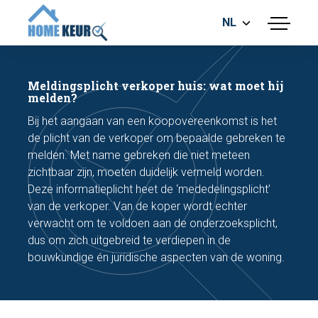
NL
menu
BOUWKUNDIGE KEURING
ENERGIELABEL
Meldingsplicht verkoper huis: wat moet hij
MEETRAPPORT
melden?
FUNDERINGSRISICO ONDERZOEK
Bij het aangaan van een koopovereenkomst is het
de plicht van de verkoper om bepaalde gebreken te
melden. Met name gebreken die niet meteen
zichtbaar zijn, moeten duidelijk vermeld worden.
Deze informatieplicht heet de ‘mededelingsplicht’
van de verkoper. Van de koper wordt echter
verwacht om te voldoen aan de onderzoeksplicht,
Maak een afspraak
dus om zich uitgebreid te verdiepen in de
bouwkundige én juridische aspecten van de woning.
Bel nu