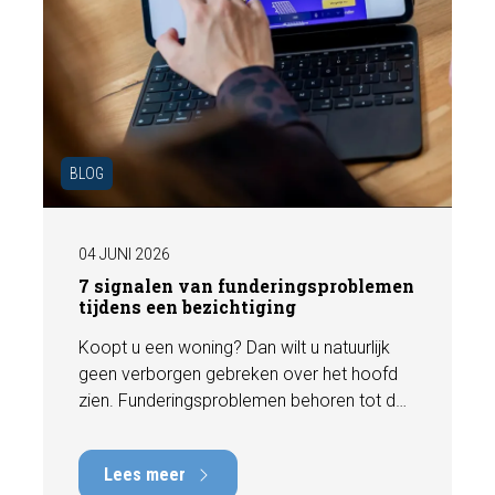
BLOG
04 JUNI 2026
7 signalen van funderingsproblemen
tijdens een bezichtiging
Koopt u een woning? Dan wilt u natuurlijk
geen verborgen gebreken over het hoofd
zien. Funderingsproblemen behoren tot de
meest kostbare gebreken die een woning
kan hebben, met herstelkosten die kunnen
Lees meer
oplopen tot tienduizenden euro's. Gelukkig