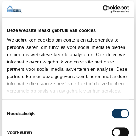
31 JULI 2026
Onafhankelijke bouwkundige
keuring: waarom onafhankelijkheid
het verschil maakt
Deze website maakt gebruik van cookies
Bij de aankoop van een woning wilt u geen
We gebruiken cookies om content en advertenties te
verrassingen achteraf. Een onafhankelijke
personaliseren, om functies voor social media te bieden
bouwkundige keuring geeft u een objectief
en om ons websiteverkeer te analyseren. Ook delen we
beeld van de technische staat van de
informatie over uw gebruik van onze site met onze
woning, inclusief eventuele gebreken,
partners voor social media, adverteren en analyse. Deze
Lees meer
onderhoudspunten en te verwachten
partners kunnen deze gegevens combineren met andere
herstelkosten. In deze blog leest u waarom
informatie die u aan ze heeft verstrekt of die ze hebben
onafhankelijkheid zo belangrijk is en hoe
verzameld op basis van uw gebruik van hun services.
een deskundige bouwkundige inspectie u
helpt om met vertrouwen een woning te
T
kopen of te verkopen.
Noodzakelijk
o
e
s
Voorkeuren