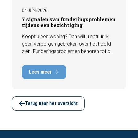
04 JUNI 2026
7 signalen van funderingsproblemen
tijdens een bezichtiging
Koopt u een woning? Dan wilt u natuurlijk
geen verborgen gebreken over het hoofd
zien. Funderingsproblemen behoren tot de
meest kostbare gebreken die een woning
kan hebben, met herstelkosten die kunnen
Lees meer
oplopen tot tienduizenden euro's. Gelukkig
zijn er tijdens een bezichtiging vaak al
signalen zichtbaar die kunnen wijzen op
funderingsschade of verzakkingen. In dit
artikel bespreken we zeven belangrijke
Terug naar het overzicht
kenmerken waarop u kunt letten voordat u
een bod uitbrengt.