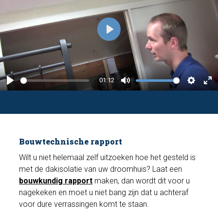
P
l
a
y
01:12
P
M
S
E
l
u
e
n
a
t
t
t
y
e
t
e
Bouwtechnische rapport
i
r
n
f
Wilt u niet helemaal zelf uitzoeken hoe het gesteld is
met de dakisolatie van uw droomhuis? Laat een
g
u
bouwkundig rapport
maken, dan wordt dit voor u
s
l
nagekeken en moet u niet bang zijn dat u achteraf
l
voor dure verrassingen komt te staan.
s