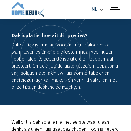
NL
menu
BOUWKUNDIGE KEURING
ENERGIELABEL
Dakisolatie: hoe zit dit precies?
MEETRAPPORT
Dakisolatie is cruciaal voor het minimaliseren van
FUNDERINGSRISICO ONDERZOEK
warmteverlies en energiekosten, maar veel huizen
hebben slechts beperkte isolatie die niet optimaal
presteert. Ontdek hoe de juiste keuze en toepassing
van isolatiematerialen uw huis comfortabeler en
energiezuiniger kan maken, en vermijd valkuilen met
onze tips en deskundige inzichten.
Maak een afspraak
Bel nu
Wellicht is dakisolatie niet het eerste waar u aan
denkt als u een huis gaat bezichtigen. Toch is het erg